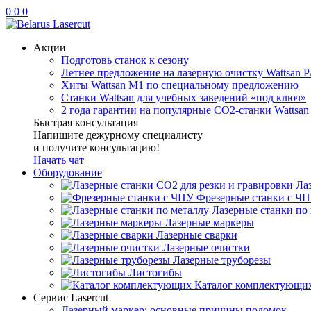
0
0
0
Акции
Подготовь станок к сезону
Летнее предложение на лазерную очистку Wattsan P
Хиты Wattsan M1 по специальному предложению
Станки Wattsan для учебных заведений «под ключ»
2 года гарантии на популярные CO2-станки Wattsan
Быстрая консультация
Напишите дежурному специалисту
и получите консультацию!
Начать чат
Оборудование
Ла
Фрезерные станки с Ч
Лазерные станки по
Лазерные маркеры
Лазерные сварки
Лазерные очистки
Лазерные труборезы
Листогибы
Каталог комплектующи
Сервис Lasercut
Лазерный маркер: основные причины поломок