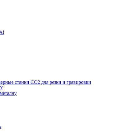
A!
зерные станки CO2 для резки и гравировки
ПУ
 металлу
х