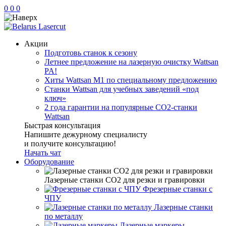
0
0
0
Акции
Подготовь станок к сезону
Летнее предложение на лазерную очистку Wattsan
PA!
Хиты Wattsan M1 по специальному предложению
Станки Wattsan для учебных заведений «под
ключ»
2 года гарантии на популярные CO2-станки
Wattsan
Быстрая консультация
Напишите дежурному специалисту
и получите консультацию!
Начать чат
Оборудование
Лазерные станки CO2 для резки и гравировки
Фрезерные станки с
ЧПУ
Лазерные станки
по металлу
Лазерные маркеры