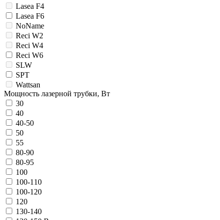
Lasea F4
Lasea F6
NoName
Reci W2
Reci W4
Reci W6
SLW
SPT
Wattsan
Мощность лазерной трубки, Вт
30
40
40-50
50
55
80-90
80-95
100
100-110
100-120
120
130-140