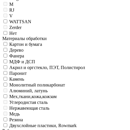
M
RJ
V
WATTSAN
Zerder
Нет
Материалы обработки
Картон и бумага
Дерево
Фанера
МДФ и ДСП
Акрил и оргстекло, ПЭТ, Полистирол
Паронит
Камень
Монолитный поликарбонат
Алюминий, латунь
Мех,ткани,кожа,кожзам
Углеродистая сталь
Нержавеющая сталь
Медь
Резина
Двухслойные пластики, Rowmark