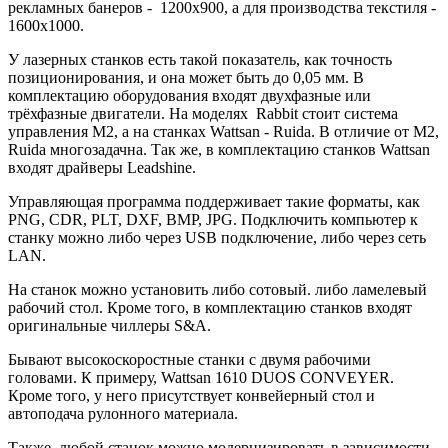
рекламных банеров - 1200x900, а для производства текстиля -
1600x1000.
У лазерных станков есть такой показатель, как точность
позиционирования, и она может быть до 0,05 мм. В
комплектацию оборудования входят двухфазные или
трёхфазные двигатели. На моделях Rabbit стоит система
управления M2, а на станках Wattsan - Ruida. В отличие от M2,
Ruida многозадачна. Так же, в комплектацию станков Wattsan
входят драйверы Leadshine.
Управляющая программа поддерживает такие форматы, как
PNG, CDR, PLT, DXF, BMP, JPG. Подключить компьютер к
станку можно либо через USB подключение, либо через сеть
LAN.
На станок можно установить либо сотовый. либо ламелевый
рабочий стол. Кроме того, в комплектацию станков входят
оригинальные чиллеры
S&A.
Бывают высокоскоростные станки с двумя рабочими
головами. К примеру, Wattsan 1610 DUOS CONVEYER.
Кроме того, у него присутствует конвейерный стол и
автоподача рулонного материала.
Также, любой станок можно модернизировать в зависимости