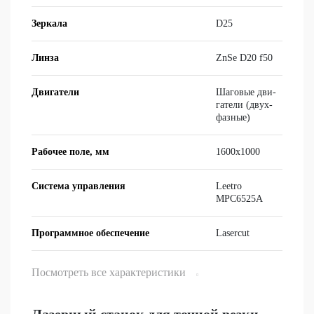
Зеркала
D25
Линза
ZnSe D20 f50
Двигатели
Ша­го­вые дви­
га­те­ли (двух­
фаз­ные)
Рабочее поле, мм
1600x1000
Система управления
Leetro
MPC6525A
Программное обеспечение
Lasercut
Посмотреть все характеристики