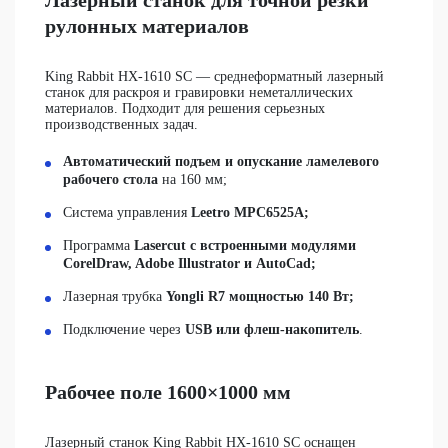
Лазерный станок для точной резки
рулонных материалов
King Rabbit НХ-1610 SC
— среднеформатный лазерный
станок для раскроя и гравировки неметаллических
материалов. Подходит для решения серьезных
производственных задач.
Автоматический подъем и опускание ламелевого
рабочего стола
на 160 мм;
Система управления
Leetro MPC6525A;
Программа
Lasercut с встроенными модулями
CorelDraw, Adobe Illustrator и AutoCad;
Лазерная трубка
Yongli R7 мощностью 140 Вт;
Подключение через
USB или флеш-накопитель
.
Рабочее поле 1600×1000 мм
Лазерный станок King Rabbit НХ-1610 SC оснащен