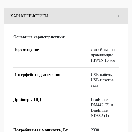
ХАРАКТЕРИСТИКИ
КОМПЛЕКТАЦИЯ
Основные характеристики:
ОТЗЫВЫ
Перемещение
Ли­ней­ные на­
прав­ля­ю­щие
HIWIN 15 мм
ВОПРОСЫ
Интерфейс подключения
USB-ка­бель,
USB-на­ко­пи­
тель
Драйверы ШД
Leadshine
DM442 (2) и
Leadshine
ND882 (1)
Потребляемая мощность, Вт
2000