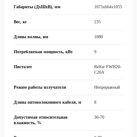
Габариты (ДхШхВ), мм
1075x664x1055
Вес, кг
235
Длина волны, нм
1080
Потребляемая мощность, кВт
9
Пистолет
Relfar FWH20-
C20A
Режим работы излучателя
Непре­рыв­ный
Длина оптоволоконного кабеля, м
8
Допустимая относительная
30-70
влажность, %