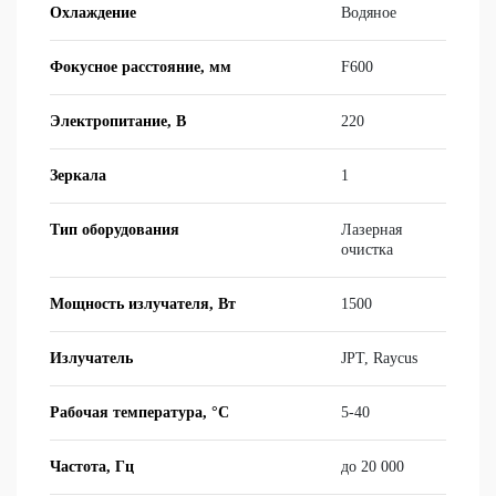
Охлаждение
Во­дя­ное
Фокусное расстояние, мм
F600
Электропитание, В
220
Зеркала
1
Тип оборудования
Ла­зер­ная
очист­ка
Мощность излучателя, Вт
1500
Излучатель
JPT, Raycus
Рабочая температура, °C
5-40
Частота, Гц
до 20 000