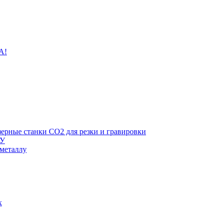
A!
зерные станки CO2 для резки и гравировки
ПУ
 металлу
х