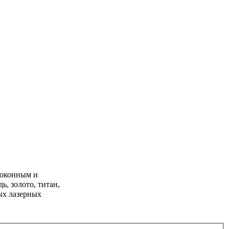
локонным и
, золото, титан,
ых лазерных