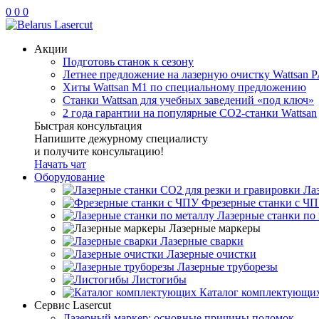
0
0
0
Акции
Подготовь станок к сезону
Летнее предложение на лазерную очистку Wattsan P
Хиты Wattsan M1 по специальному предложению
Станки Wattsan для учебных заведений «под ключ»
2 года гарантии на популярные CO2-станки Wattsan
Быстрая консультация
Напишите дежурному специалисту
и получите консультацию!
Начать чат
Оборудование
Ла
Фрезерные станки с Ч
Лазерные станки по
Лазерные маркеры
Лазерные сварки
Лазерные очистки
Лазерные труборезы
Листогибы
Каталог комплектующи
Сервис Lasercut
Лазерный маркер: основные причины поломок