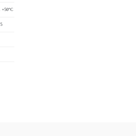
.. +50°C
75