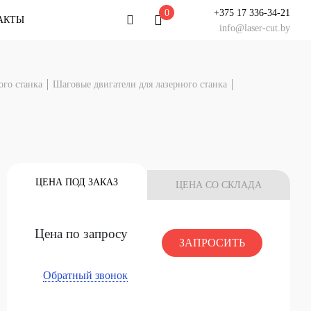
0
+375 17 336-34-21
АКТЫ
info@laser-cut.by
льтация
ого станка
Шаговые двигатели для лазерного станка
у специалисту
тацию!
 ЧАТ
НАШ СЕРВИС
У Вас есть вопрос?
ЦЕНА ПОД ЗАКАЗ
ЦЕНА СО СКЛАДА
Задайте его специалисту
НАЧАТЬ ЧАТ
Цена по запросу
ЗАПРОСИТЬ
Обратный звонок