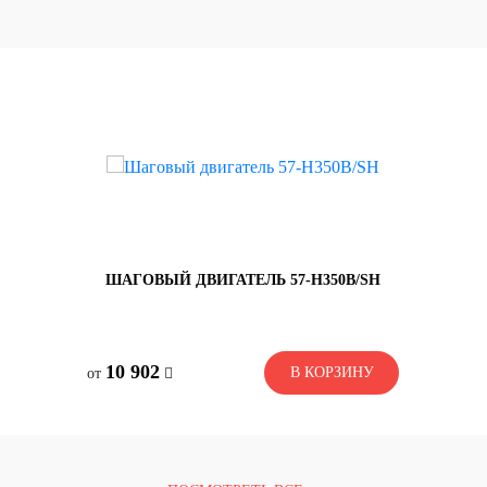
ШАГОВЫЙ ДВИГАТЕЛЬ 57-H350B/SH
со склада
10 902
В КОРЗИНУ
В КОРЗИНУ
от
10 902