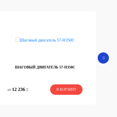
ШАГОВЫЙ ДВИГАТЕЛЬ 57-H350C
ШАГ
со склада
со 
12 236
В КОРЗИНУ
В КОРЗИНУ
от
от
12 236
10