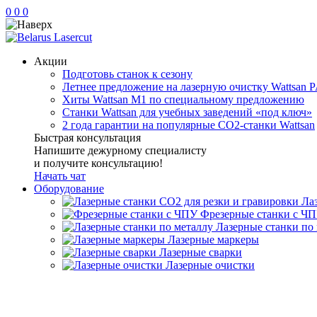
0
0
0
Акции
Подготовь станок к сезону
Летнее предложение на лазерную очистку Wattsan P
Хиты Wattsan M1 по специальному предложению
Станки Wattsan для учебных заведений «под ключ»
2 года гарантии на популярные CO2-станки Wattsan
Быстрая консультация
Напишите дежурному специалисту
и получите консультацию!
Начать чат
Оборудование
Ла
Фрезерные станки с Ч
Лазерные станки по
Лазерные маркеры
Лазерные сварки
Лазерные очистки