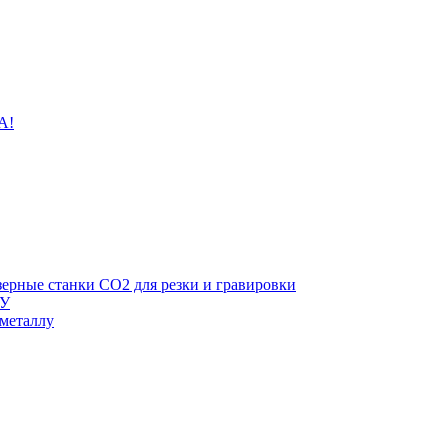
A!
зерные станки CO2 для резки и гравировки
ПУ
 металлу