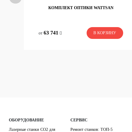
КОМПЛЕКТ ОПТИКИ WATTSAN
со склада
63 741
В КОРЗИНУ
В КОРЗИНУ
от
63 741
ОБОРУДОВАНИЕ
СЕРВИС
Лазерные станки CO2 для
Ремонт станков: ТОП-5