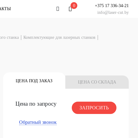
0
+375 17 336-34-21
АКТЫ
info@laser-cut.by
льтация
ого станка
Комплектующие для лазерных станков
у специалисту
тацию!
 ЧАТ
НАШ СЕРВИС
У Вас есть вопрос?
ЦЕНА ПОД ЗАКАЗ
ЦЕНА СО СКЛАДА
Задайте его специалисту
НАЧАТЬ ЧАТ
Цена по запросу
ЗАПРОСИТЬ
Обратный звонок