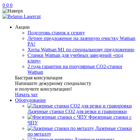
0
0
0
Акции
Подготовь станок к сезону
Летнее предложение на лазерную очистку Wattsan
PA!
Хиты Wattsan M1 по специальному предложению
Станки Wattsan для учебных заведений «под
ключ»
2 года гарантии на популярные CO2-станки
Wattsan
Быстрая консультация
Напишите дежурному специалисту
и получите консультацию!
Начать чат
Оборудование
Лазерные станки CO2 для резки и гравировки
Фрезерные станки с
ЧПУ
Лазерные станки
по металлу
Лазерные маркеры