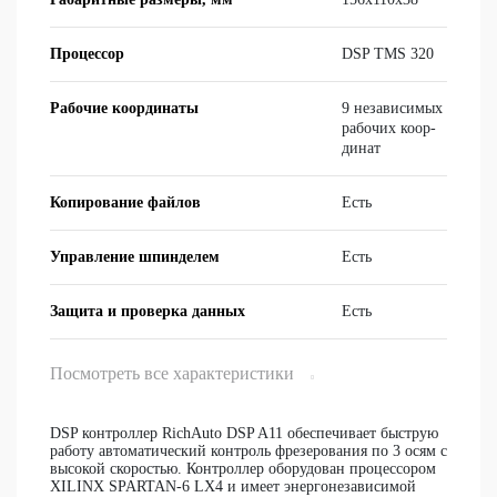
Процессор
DSP TMS 320
Рабочие координаты
9 неза­ви­си­мых
ра­бо­чих ко­ор­
ди­нат
Копирование файлов
Есть
Управление шпинделем
Есть
Защита и проверка данных
Есть
Посмотреть все характеристики
DSP контроллер RichAuto DSP A11 обеспечивает быструю
работу автоматический контроль фрезерования по 3 осям с
высокой скоростью. Контроллер оборудован процессором
XILINX SPARTAN-6 LX4 и имеет энергонезависимой