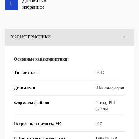
Добавить в
избранное
ХАРАКТЕРИСТИКИ
ОТЗЫВЫ
Основные характеристики:
ВОПРОСЫ
Тип дисплея
LCD
Двигатели
Ша­го­вые,сер­во
Форматы файлов
G код, PLT
фай­лы
Встроенная память, Мб
512
Габаритные размеры, мм
156x110x38