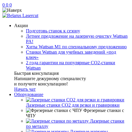
0
0
0
Акции
Подготовь станок к сезону
Летнее предложение на лазерную очистку Wattsan
PA!
Хиты Wattsan M1 по специальному предложению
Станки Wattsan для учебных заведений «под
ключ»
2 года гарантии на популярные CO2-станки
Wattsan
Быстрая консультация
Напишите дежурному специалисту
и получите консультацию!
Начать чат
Оборудование
Лазерные станки CO2 для резки и гравировки
Фрезерные станки с
ЧПУ
Лазерные станки
по металлу
Лазерные маркеры