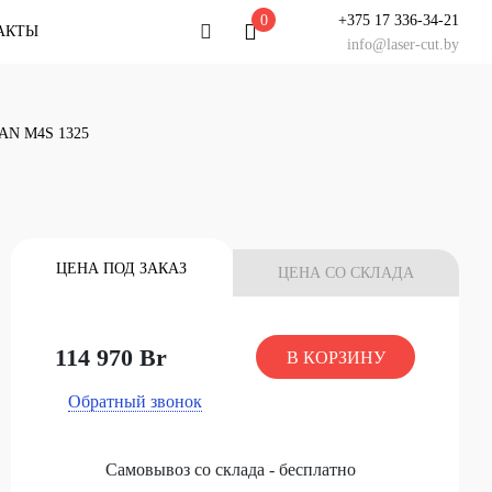
0
+375 17 336-34-21
АКТЫ
info@laser-cut.by
льтация
AN M4S 1325
у специалисту
тацию!
 ЧАТ
НАШ СЕРВИС
ЦЕНА ПОД ЗАКАЗ
ЦЕНА СО СКЛАДА
У Вас есть вопрос?
Задайте его специалисту
114 970 Br
В КОРЗИНУ
НАЧАТЬ ЧАТ
Обратный звонок
Самовывоз со склада - бесплатно