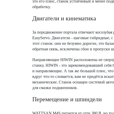
это его плюс, станок устойчивый и менее под
обработку.
Двигатели и кинематика
За передвижение портала отвечают косозубая 
EasyServo. Двигатели - шаговые гибридные, 
этот станок: они не безумно дорогие, это бал
обратная связь, исключены сбои и пропуски ш
Направляющие HIWIN расположены не сверху, 
станку. HIWIN - это зарекомендовавший себя
и направляющие. А так же большой плюс, что 
вдруг что-то сломается, вам не придётся иск
механические. Станок оснащен системой автом
для смазки подшипников.
Перемещение и шпиндели
WATTSAN M4S питается от сети 380 В, но тол